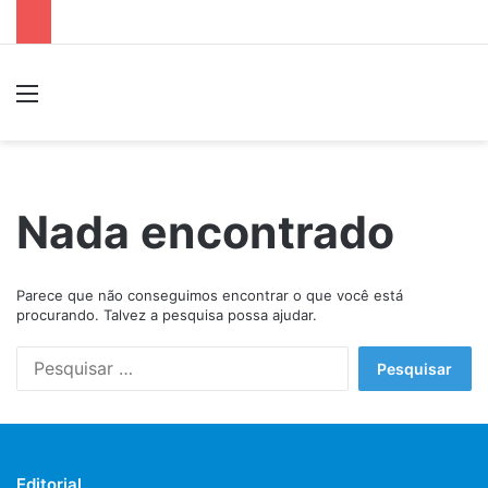
Menu
P
Nada encontrado
Parece que não conseguimos encontrar o que você está
procurando. Talvez a pesquisa possa ajudar.
P
e
s
q
u
i
Editorial