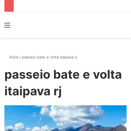
Menu
P
Início
/
passeio bate e volta itaipava rj
passeio bate e volta
itaipava rj