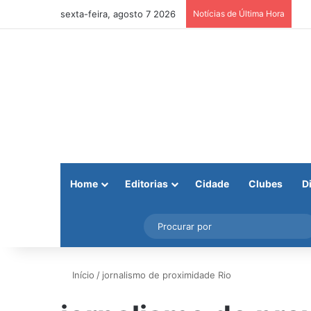
sexta-feira, agosto 7 2026
Notícias de Última Hora
Home
Editorias
Cidade
Clubes
D
Facebook
X
Instagram
Barra Lateral
Início
/
jornalismo de proximidade Rio