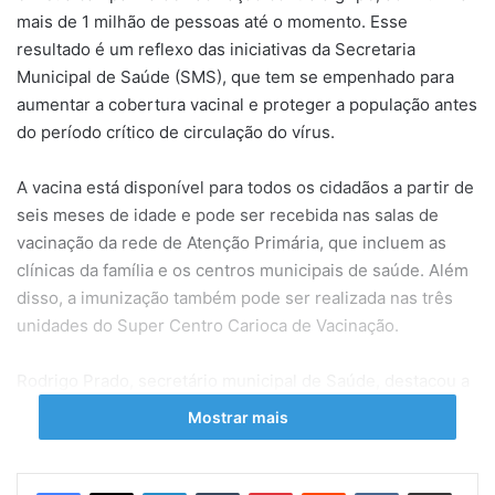
mais de 1 milhão de pessoas até o momento. Esse
resultado é um reflexo das iniciativas da Secretaria
Municipal de Saúde (SMS), que tem se empenhado para
aumentar a cobertura vacinal e proteger a população antes
do período crítico de circulação do vírus.
A vacina está disponível para todos os cidadãos a partir de
seis meses de idade e pode ser recebida nas salas de
vacinação da rede de Atenção Primária, que incluem as
clínicas da família e os centros municipais de saúde. Além
disso, a imunização também pode ser realizada nas três
unidades do Super Centro Carioca de Vacinação.
Rodrigo Prado, secretário municipal de Saúde, destacou a
importância desse avanço, ressaltando a confiança da
Mostrar mais
população na vacina. Ele afirmou: “Alcançar a marca de 1
milhão de doses aplicadas é uma conquista expressiva e
demonstra a fé dos cariocas na imunização. Nosso objetivo
Linkedin
Tumblr
Pinterest
Reddit
VK
Compartilhar via e-mail