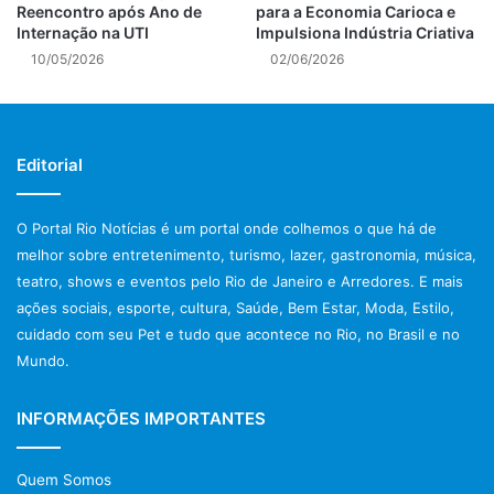
Reencontro após Ano de
para a Economia Carioca e
Prefeitura do Rio de Janeiro
Internação na UTI
Impulsiona Indústria Criativa
10/05/2026
02/06/2026
previsão do tempo rio de janeiro
protestos rio de janeiro hoje
tiroteio no rio de janeiro
Editorial
trânsito rio de janeiro
O Portal Rio Notícias é um portal onde colhemos o que há de
violência no rio de janeiro
melhor sobre entretenimento, turismo, lazer, gastronomia, música,
teatro, shows e eventos pelo Rio de Janeiro e Arredores. E mais
ações sociais, esporte, cultura, Saúde, Bem Estar, Moda, Estilo,
cuidado com seu Pet e tudo que acontece no Rio, no Brasil e no
Mundo.
INFORMAÇÕES IMPORTANTES
Quem Somos