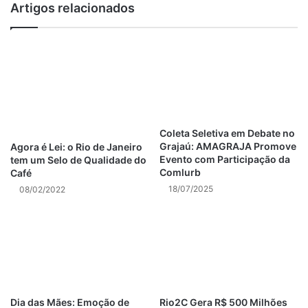
Artigos relacionados
das 8h às 22h), na Zona Oeste (no ParkShopping Campo
Grande, conforme o horário do shopping) e na Zona Norte
(Shopping Nova América).
Para encontrar a unidade de Atenção Primária mais
próxima, os cidadãos podem visitar o portal “Onde Ser
Atendido”, disponível em prefeitura.rio/ondeseratendido.
Coleta Seletiva em Debate no
Grajaú: AMAGRAJA Promove
Agora é Lei: o Rio de Janeiro
Post Views:
147
Evento com Participação da
tem um Selo de Qualidade do
Comlurb
Café
18/07/2025
08/02/2022
deslizamentos rio de janeiro
Eventos no Rio de Janeiro
notícias rio de janeiro hoje
polícia rio de janeiro
Dia das Mães: Emoção de
Rio2C Gera R$ 500 Milhões