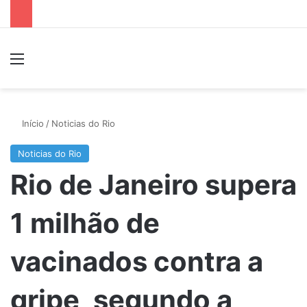
Menu
P
Início
/
Noticias do Rio
Noticias do Rio
Rio de Janeiro supera
1 milhão de
vacinados contra a
gripe, segundo a