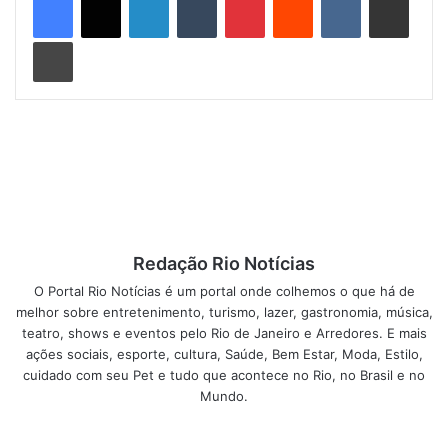
é vacinar 2,5 milhões de pessoas, e os números já
Imprimir
alcançados nos motivam a continuar nossos esforços para
garantir a vacina a todos. É essencial que aqueles que
ainda não se vacinaram, especialmente os grupos
prioritários, como crianças de seis meses a menores de
seis anos, gestantes, idosos e pessoas com
comorbidades, busquem uma unidade para se imunizar o
quanto antes.”
A vacinação anual é considerada a principal estratégia para
Redação Rio Notícias
prevenir complicações graves causadas pelo vírus da
O Portal Rio Notícias é um portal onde colhemos o que há de
influenza. Em 2025, a cidade registrou 1.036 casos de
melhor sobre entretenimento, turismo, lazer, gastronomia, música,
síndrome respiratória aguda grave (SRAG) relacionados à
teatro, shows e eventos pelo Rio de Janeiro e Arredores. E mais
influenza, resultando em 144 mortes. A vacina está
ações sociais, esporte, cultura, Saúde, Bem Estar, Moda, Estilo,
acessível nas 243 salas de vacinação espalhadas pelo
cuidado com seu Pet e tudo que acontece no Rio, no Brasil e no
município, incluindo as clínicas da família, centros de
Mundo.
saúde e as unidades do Super Centro Carioca de
Vacinação, localizadas em Botafogo (aberta diariamente