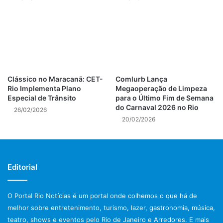
da população reforça a
importância de ações voltadas
para as questões financeiras –
disse Renata.
Clássico no Maracanã: CET-
Comlurb Lança
Rio Implementa Plano
Megaoperação de Limpeza
Especial de Trânsito
para o Último Fim de Semana
A educação financeira conscientiza as pessoas sobre a
do Carnaval 2026 no Rio
26/02/2026
importância do planejamento para que desenvolvam uma
20/02/2026
relação equilibrada com o dinheiro e que tomem decisões
sobre finanças e consumo que promovam o seu bem-
estar.
Editorial
O Portal Rio Notícias é um portal onde colhemos o que há de
melhor sobre entretenimento, turismo, lazer, gastronomia, música,
teatro, shows e eventos pelo Rio de Janeiro e Arredores. E mais