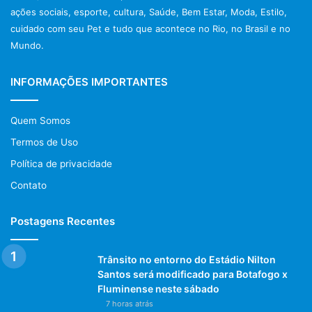
– Quando o consumidor entende os
ações sociais, esporte, cultura, Saúde, Bem Estar, Moda, Estilo,
fatores que influenciam suas
cuidado com seu Pet e tudo que acontece no Rio, no Brasil e no
escolhas financeiras, consegue
Mundo.
equilibrar seus desejos imediatos
INFORMAÇÕES IMPORTANTES
com suas necessidades de longo
prazo. Um dos efeitos disso é o
Quem Somos
aumento do hábito de poupar, um
Termos de Uso
importante pilar da educação
Política de privacidade
financeira – destaca Renata
Contato
Ruback.
Postagens Recentes
Serviço
Trânsito no entorno do Estádio Nilton
Santos será modificado para Botafogo x
Atendimento de renegociação de dívidas e ao
Fluminense neste sábado
superendividado
7 horas atrás
Datas: 15/5 e 16/5