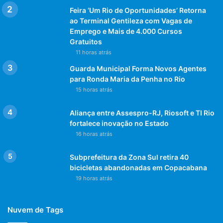
Feira ‘Um Rio de Oportunidades’ Retorna
Local: Prédio Principal da Prefeitura do Rio – Rua Afonso
ao Terminal Gentileza com Vagas de
Cavalcanti, 455, – Cidade Nova
Emprego e Mais de 4.000 Cursos
(Agência 1.745 com distribuição de senhas até as 15h)
Gratuitos
Horário: 9h às 16h.
11 horas atrás
Guarda Municipal Forma Novos Agentes
Workshop Inteligência e Educação Financeira
para Ronda Maria da Penha no Rio
Data: 17/5
15 horas atrás
Horário: 9h30 às 12h30
Local: Rua Afonso Cavalcanti, 455 (CASS) – Cidade Nova
Aliança entre Assespro-RJ, Riosoft e TI Rio
Subsolo do Prédio Principal Prefeitura do Rio – Sala 2
fortalece inovação no Estado
16 horas atrás
Categoria:
Subprefeitura da Zona Sul retira 40
14 de maio de 2024
bicicletas abandonadas em Copacabana
Marcações:
Centro da Cidade
consumidores
Educação
19 horas atrás
Financeira
renegociação de dívidas
workshop
Nuvem de Tags