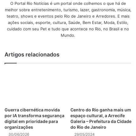
Eduardo Batalha, analista de sistemas, pedagogo,
O Portal Rio Notícias é um portal onde colhemos o que há de
palestrante, educador financeiro e conselheiro do Procon
melhor sobre entretenimento, turismo, lazer, gastronomia, música,
Carioca. As vagas são limitadas e os interessados deverão
teatro, shows e eventos pelo Rio de Janeiro e Arredores. E mais
ações sociais, esporte, cultura, Saúde, Bem Estar, Moda, Estilo,
realizar a inscrição por este
link.
cuidado com seu Pet e tudo que acontece no Rio, no Brasil e no
Mundo.
A diretora-executiva do Procon Carioca, Renata Ruback,
explica que as atividades integram a 11ª Semana Nacional
de Educação Financeira, promovida pelo Fórum Brasileiro
Artigos relacionados
de Educação Financeira.
– O tema escolhido para este ano é
Guerra cibernética movida
Centro do Rio ganha mais um
a Proteção Financeira, um dos
por IA transforma segurança
espaço cultural, a Arrecife
digital em prioridade para
Galeria – Prefeitura da Cidade
principais focos de atuação do
organizações
do Rio de Janeiro
Procon Carioca. O endividamento
30/06/2026
29/05/2024