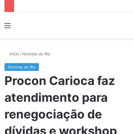
Menu
P
Início
/
Noticias do Rio
Noticias do Rio
Procon Carioca faz
atendimento para
renegociação de
dívidas e workshop