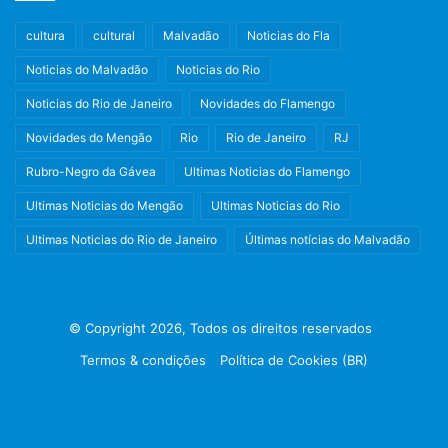
Prefeitura do Rio
cultura
cultural
Malvadão
Noticias do Fla
Post Views:
1.093
Noticias do Malvadão
Noticias do Rio
Noticias do Rio de Janeiro
Novidades do Flamengo
Noticias do Rio
Noticias do Rio de Janeiro
Novidades do Mengão
Rio
Rio de Janeiro
RJ
Rio
Rio de Janeiro
RJ
Rubro-Negro da Gávea
Ultimas Noticias do Flamengo
Ultimas Noticias do Rio
Ultimas Noticias do Mengão
Ultimas Noticias do Rio
Ultimas Noticias do Rio de Janeiro
Últimas notícias do Malvadão
Ultimas Noticias do Rio de Janeiro
© Copyright 2026, Todos os direitos reservados
Termos & condições
Política de Cookies (BR)
Facebook
X
Instagram