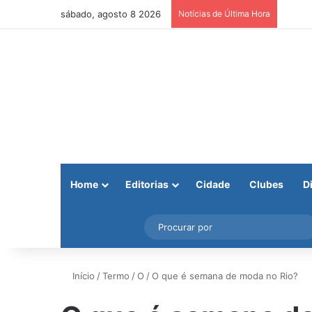
sábado, agosto 8 2026
Notícias de Última Hora
Home
Editorias
Cidade
Clubes
D
Facebook
X
Instagram
Barra Lateral
Início
/
Termo
/
O
/
O que é semana de moda no Rio?