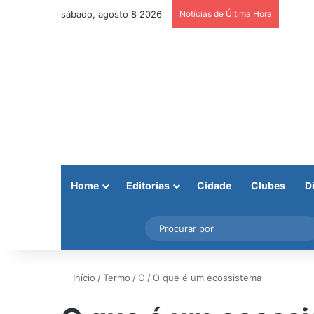
sábado, agosto 8 2026
Notícias de Última Hora
Home
Editorias
Cidade
Clubes
D
Facebook
X
Instagram
Barra Lateral
Início
/
Termo
/
O
/
O que é um ecossistema