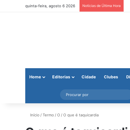
quinta-feira, agosto 6 2026
Notícias de Última Hora
Home
Editorias
Cidade
Clubes
D
Facebook
X
Instagram
Barra Lateral
Início
/
Termo
/
O
/
O que é taquicardia