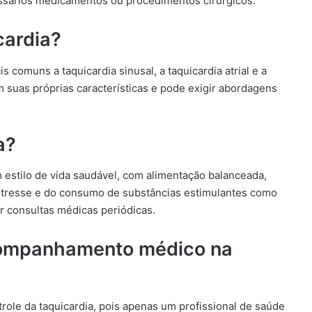
ssários medicamentos ou procedimentos cirúrgicos.
cardia?
s comuns a taquicardia sinusal, a taquicardia atrial e a
em suas próprias características e pode exigir abordagens
a?
m estilo de vida saudável, com alimentação balanceada,
o estresse e do consumo de substâncias estimulantes como
ar consultas médicas periódicas.
acompanhamento médico na
ole da taquicardia, pois apenas um profissional de saúde