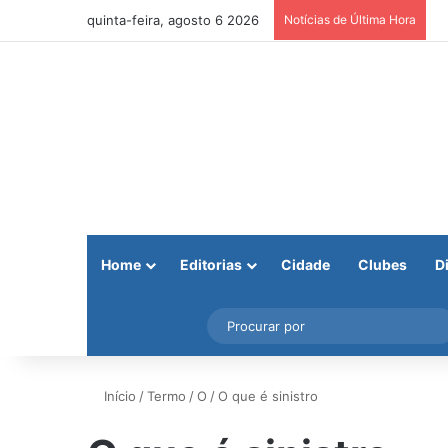
quinta-feira, agosto 6 2026
Notícias de Última Hora
Home
Editorias
Cidade
Clubes
D
Facebook
X
Instagram
Barra Lateral
Início
/
Termo
/
O
/
O que é sinistro