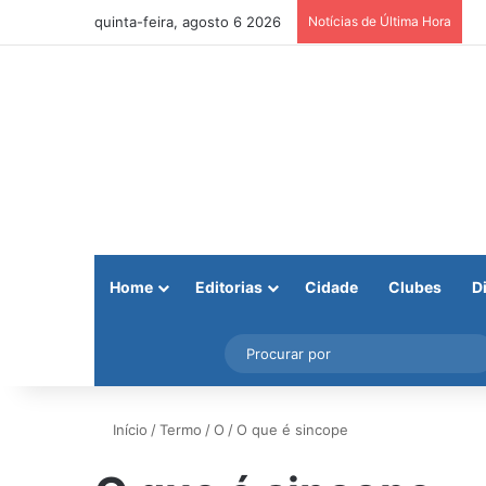
quinta-feira, agosto 6 2026
Notícias de Última Hora
Home
Editorias
Cidade
Clubes
D
Facebook
X
Instagram
Barra Lateral
Início
/
Termo
/
O
/
O que é sincope