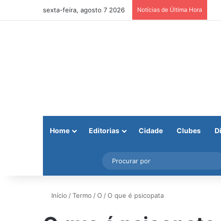
sexta-feira, agosto 7 2026
Notícias de Última Hora
Home
Editorias
Cidade
Clubes
D
Facebook
X
Instagram
Barra Lateral
Início
/
Termo
/
O
/
O que é psicopata