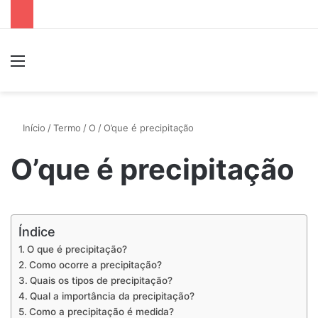
Menu
P
Início
/
Termo
/
O
/
O’que é precipitação
O’que é precipitação
Índice
O que é precipitação?
Como ocorre a precipitação?
Quais os tipos de precipitação?
Qual a importância da precipitação?
Como a precipitação é medida?