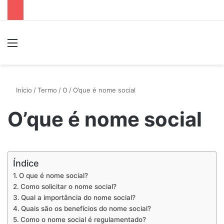
Menu
P
Início
/
Termo
/
O
/
O’que é nome social
O’que é nome social
Índice
O que é nome social?
Como solicitar o nome social?
Qual a importância do nome social?
Quais são os benefícios do nome social?
Como o nome social é regulamentado?