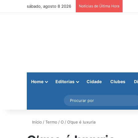
sábado, agosto 8 2026
Notícias de Última Hora
Home
Editorias
Cidade
Clubes
D
Facebook
X
Instagram
Barra Lateral
Início
/
Termo
/
O
/
O’que é luxuria