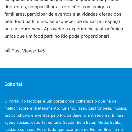
diferentes, compartilhar as refeições com amigos e
familiares, participar de eventos e atividades oferecidos
pelo food park, e não se esquecer de deixar um espaço
para a sobremesa. Aproveite a experiência gastronômica
única que um food park no Rio pode proporcionar!
Post Views:
145
Editorial
O Portal Rio Notícias é um portal onde colhemos o que há de
melhor sobre entretenimento, turismo, lazer, gastronomia, música,
teatro, shows e eventos pelo Rio de Janeiro e Arredores. E mais
ações sociais, esporte, cultura, Saúde, Bem Estar, Moda, Estilo,
cuidado com seu Pet e tudo que acontece no Rio, no Brasil e no