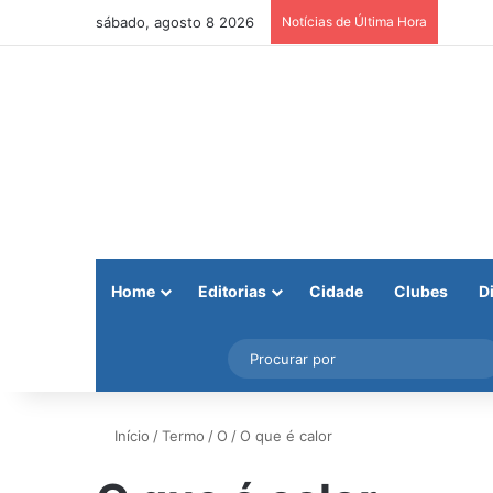
sábado, agosto 8 2026
Notícias de Última Hora
Home
Editorias
Cidade
Clubes
D
Facebook
X
Instagram
Barra Lateral
Início
/
Termo
/
O
/
O que é calor