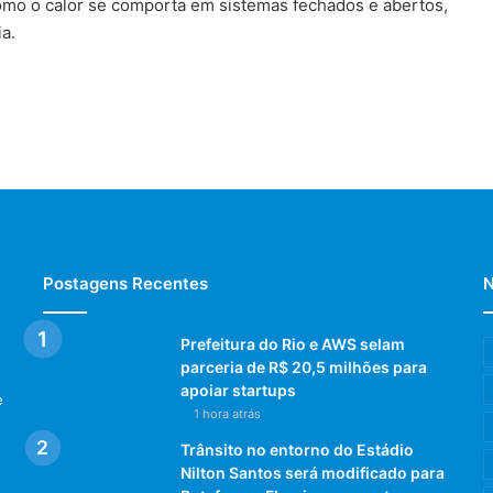
mo o calor se comporta em sistemas fechados e abertos,
a.
Postagens Recentes
N
Prefeitura do Rio e AWS selam
parceria de R$ 20,5 milhões para
apoiar startups
e
1 hora atrás
Trânsito no entorno do Estádio
Nilton Santos será modificado para