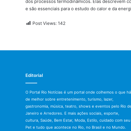
dos processos termodinâmicos. Elas descrevem co
e são essenciais para o estudo do calor e da energi
Post Views:
142
Editorial
O Portal Rio Notícias é um portal onde colhemos o que há
de melhor sobre entretenimento, turismo, lazer,
gastronomia, música, teatro, shows e eventos pelo Rio d
Janeiro e Arredores. E mais ações sociais, esporte,
cultura, Saúde, Bem Estar, Moda, Estilo, cuidado com seu
Pet e tudo que acontece no Rio, no Brasil e no Mundo.