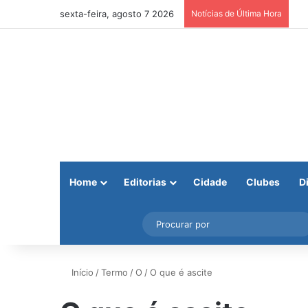
sexta-feira, agosto 7 2026
Notícias de Última Hora
Home
Editorias
Cidade
Clubes
D
Facebook
X
Instagram
Barra Lateral
Início
/
Termo
/
O
/
O que é ascite