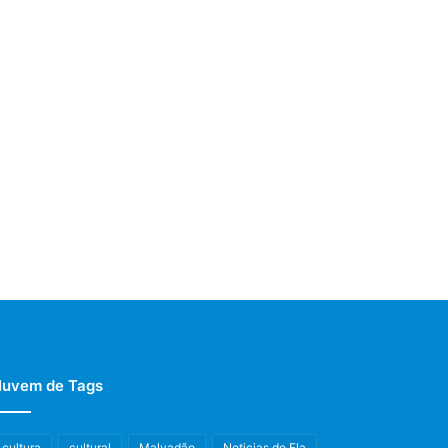
uvem de Tags
cultura
cultural
Malvadão
Noticias do Fla