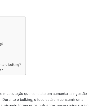
ng?
nte o bulking?
o?
s de musculação que consiste em aumentar a ingestão
. Durante o bulking, o foco está em consumir uma
a, visando fornecer os nutrientes necessários para o