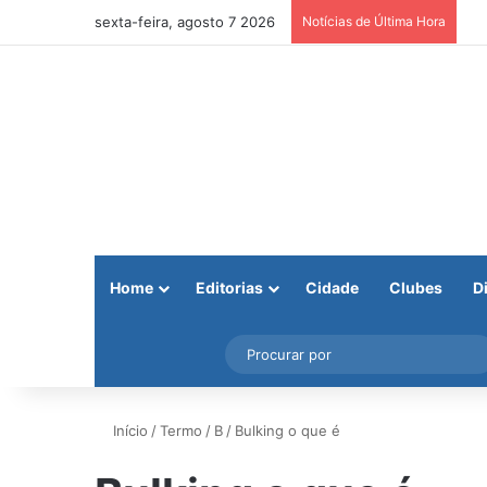
sexta-feira, agosto 7 2026
Notícias de Última Hora
Home
Editorias
Cidade
Clubes
D
Facebook
X
Instagram
Barra Lateral
Início
/
Termo
/
B
/
Bulking o que é