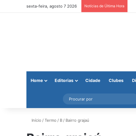
sexta-feira, agosto 7 2026
Notícias de Última Hora
Home
Editorias
Cidade
Clubes
D
Facebook
X
Instagram
Barra Lateral
Início
/
Termo
/
B
/
Bairro grajaú