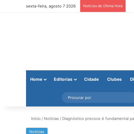
sexta-feira, agosto 7 2026
Notícias de Última Hora
Home
Editorias
Cidade
Clubes
D
Facebook
X
Instagram
Barra Lateral
Início
/
Notícias
/
Diagnóstico precoce é fundamental pa
Notícias