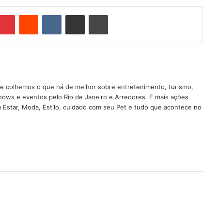
Pinterest
Reddit
VK
Compartilhar via e-mail
Imprimir
nde colhemos o que há de melhor sobre entretenimento, turismo,
shows e eventos pelo Rio de Janeiro e Arredores. E mais ações
em Estar, Moda, Estilo, cuidado com seu Pet e tudo que acontece no