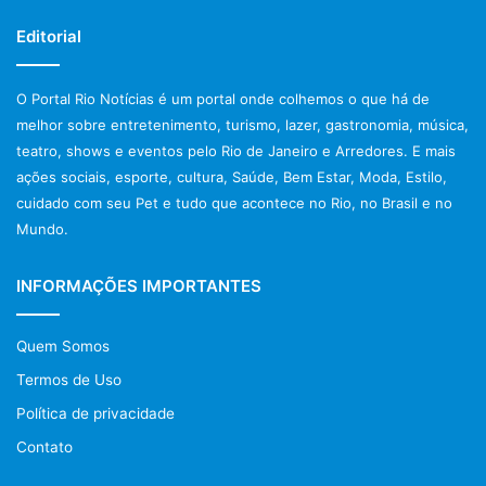
batata doce e beterraba, risoto de beterraba, acabar
Editorial
incluindo o alimento em preparações a base de beterraba
ao invés de ofertá-la pura.
O Portal Rio Notícias é um portal onde colhemos o que há de
melhor sobre entretenimento, turismo, lazer, gastronomia, música,
“É muito importante que os pais tomem consciência da
teatro, shows e eventos pelo Rio de Janeiro e Arredores. E mais
relevância e influência que a alimentação pode ter para o
ações sociais, esporte, cultura, Saúde, Bem Estar, Moda, Estilo,
desenvolvimento dos seus filhos. Os lanches prontos, as
cuidado com seu Pet e tudo que acontece no Rio, no Brasil e no
comidas industrializadas e ultraprocessadas, apesar de
Mundo.
serem práticas e muitas vezes vista como ‘saborosas’
geram diversos prejuízos à saúde. Se a criança se mostra
INFORMAÇÕES IMPORTANTES
irredutível e se continua resistente a uma alimentação
saudável o indicado é que os responsáveis busquem o
Quem Somos
auxílio de um profissional, de preferência, com
especialidade na área materno-infantil para reverter este
Termos de Uso
cenário”, finaliza Eryka Alves.
Política de privacidade
Contato
Post Views:
1.167