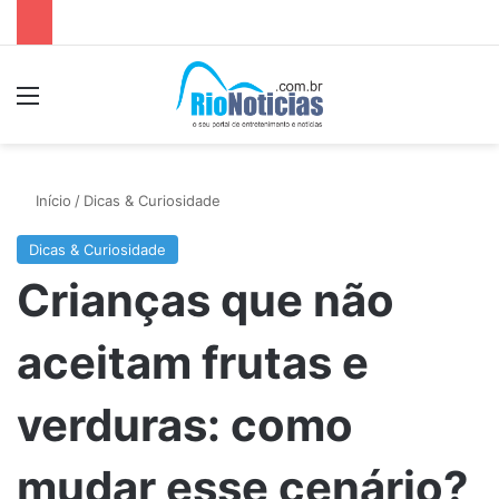
Menu
P
Início
/
Dicas & Curiosidade
Dicas & Curiosidade
Crianças que não
aceitam frutas e
verduras: como
mudar esse cenário?