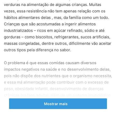
verduras na alimentação de algumas crianças. Muitas
vezes, essa resistência não tem apenas relação com os
hábitos alimentares delas , mas, da família como um todo.
Crianças que são acostumadas a ingerir alimentos
industrializados – ricos em açúcar refinado, sódio e até
gorduras – como biscoitos, refrigerantes, sucos artificiais,
massas congeladas, dentre outros, dificilmente vão aceitar
outros tipos pela diferença no sabor.
O problema é que essas comidas causam diversos
impactos negativos na saúde e no desenvolvimento delas,
pois não dispõe dos nutrientes que o organismo necessita,
e essa má alimentação pode contribuir com o excesso de
peso, obesidade infantil, desenvolvimento de doenças
crônicas (na fase adulta), além de um sistema imunológico
deficiente. De acordo com a nutricionista e professora do
Mostrar mais
curso de Nutrição da UNINASSAU Olinda, Eryka Alves, o
comportamento alimentar das crianças é influenciado