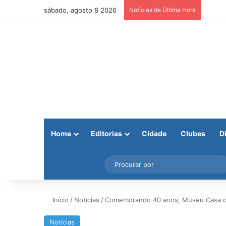
sábado, agosto 8 2026
Notícias de Última Hora
Home
Editorias
Cidade
Clubes
D
Facebook
X
Instagram
Barra Lateral
Início
/
Notícias
/
Comemorando 40 anos, Museu Casa do 
Notícias