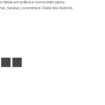
s ideias em prática e nunca mais parou.
e, Saraiva, Livrorama e Clube dos Autores.
VK
Compartilhar via e-mail
Imprimir