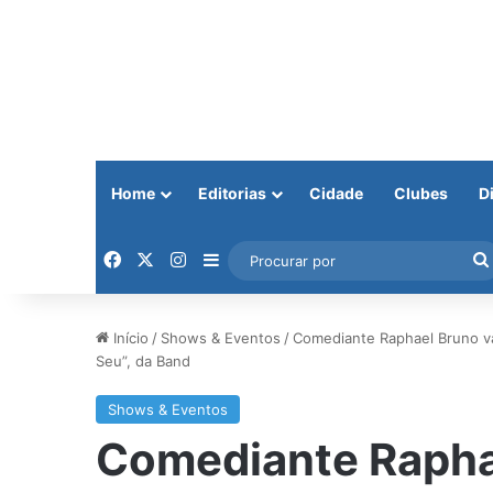
Home
Editorias
Cidade
Clubes
D
Facebook
X
Instagram
Barra Lateral
Início
/
Shows & Eventos
/
Comediante Raphael Bruno v
Seu”, da Band
Shows & Eventos
Comediante Raphae