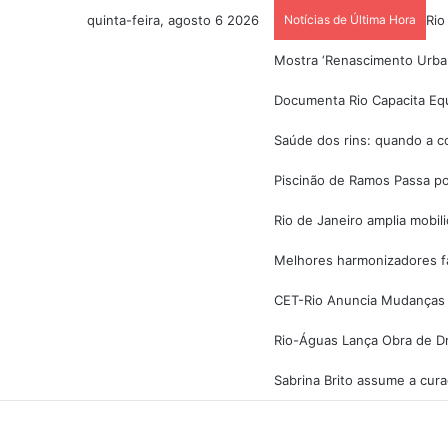
quinta-feira, agosto 6 2026
Notícias de Última Hora
Rio
Mostra ‘Renascimento Urban
Documenta Rio Capacita Equ
Saúde dos rins: quando a co
Piscinão de Ramos Passa po
Rio de Janeiro amplia mobi
Melhores harmonizadores fac
CET-Rio Anuncia Mudanças 
Rio-Águas Lança Obra de D
Sabrina Brito assume a cur