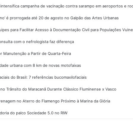
 intensifica campanha de vacinação contra sarampo em aeroportos e rod
o’ é prorrogada até 20 de agosto no Galpão das Artes Urbanas
ipes para Facilitar Acesso à Documentação Civil para Populações Vulne
nsulta com o nefrologista faz diferença
r Manutenção a Partir de Quarta-Feira
lidade urbana com 8 km de novas motofaixas
iais do Brasil: 7 referências bucomaxilofaciais
no Trânsito do Maracanã Durante Clássico Fluminense x Vasco
renagem no Aterro do Flamengo Próximo à Marina da Glória
adoria do palco Sociedade 5.0 no RIW