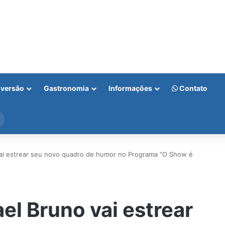
iversão
Gastronomia
Informações
Contato
Procurar
por
ai estrear seu novo quadro de humor no Programa “O Show é
l Bruno vai estrear