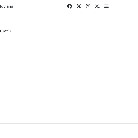
Facebook
X
Instagram
Artigo aleatório
Barra Latera
oviária
ráveis