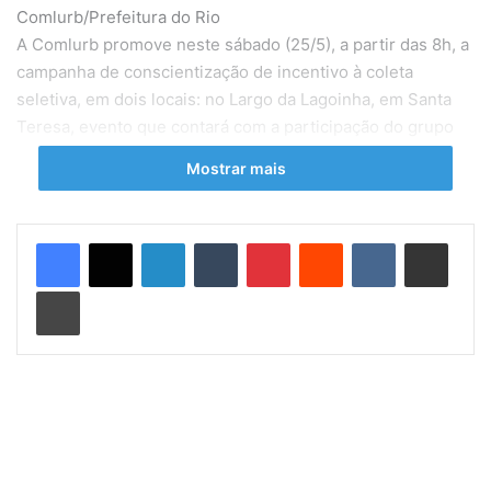
Comlurb/Prefeitura do Rio
A Comlurb promove neste sábado (25/5), a partir das 8h, a
campanha de conscientização de incentivo à coleta
seletiva, em dois locais: no Largo da Lagoinha, em Santa
Teresa, evento que contará com a participação do grupo
Chegando de Surpresa, que faz canções sobre o descarte
Mostrar mais
correto do lixo, e na feira livre da Rua General José Eulálio,
no Anil, em Jacarepaguá.
Linkedin
Tumblr
Pinterest
Reddit
VK
Compartilhar via e-mail
As ações têm como objetivo estimular nos cariocas a
prática da separação, em casa, de materiais
Imprimir
potencialmente recicláveis. O objetivo é fazer girar a roda
da reciclagem, além de reforçar os roteiros da coleta
seletiva.
A campanha de incentivo à coleta seletiva ocorre desde
março do ano passado. Em 2023, o foco da Comlurb foi
direcionado a praças e praias, com um total de 48 ações,