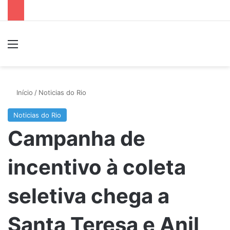
Menu
P
Início
/
Noticias do Rio
Noticias do Rio
Campanha de
incentivo à coleta
seletiva chega a
Santa Teresa e Anil,