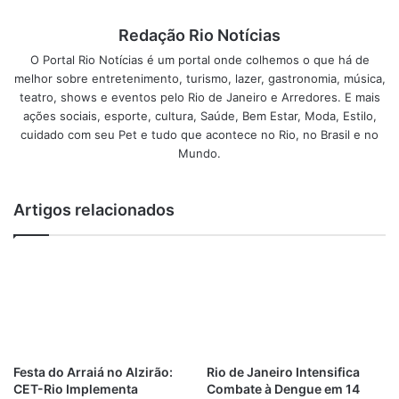
em pontos de grande visibilidade das zonas Norte, Sul,
Redação Rio Notícias
Central e Oeste. Este ano, as ações estarão concentradas
nas feiras livres de todas as regiões da cidade.
O Portal Rio Notícias é um portal onde colhemos o que há de
melhor sobre entretenimento, turismo, lazer, gastronomia, música,
teatro, shows e eventos pelo Rio de Janeiro e Arredores. E mais
Durante a campanha, são distribuídos panfletos
ações sociais, esporte, cultura, Saúde, Bem Estar, Moda, Estilo,
informativos e técnicos que tiram dúvidas e orientam a
cuidado com seu Pet e tudo que acontece no Rio, no Brasil e no
população. Atualmente, o serviço de coleta seletiva da
Mundo.
Comlurb atende a 122 bairros do Rio. Todo o material
coletado é entregue para 28 cooperativas de catadores,
Artigos relacionados
que fazem a separação e comercializam os produtos. O
lixo reciclável garante assim trabalho e renda aos
cooperativados e suas famílias.
Atualmente, o recolhimento porta a porta é feito uma vez
por semana, em dias alternados aos da coleta domiciliar. A
população pode se informar sobre o dia e o horário da
coleta em cada rua na
página da Comlurb
.
Festa do Arraiá no Alzirão:
Rio de Janeiro Intensifica
CET-Rio Implementa
Combate à Dengue em 14