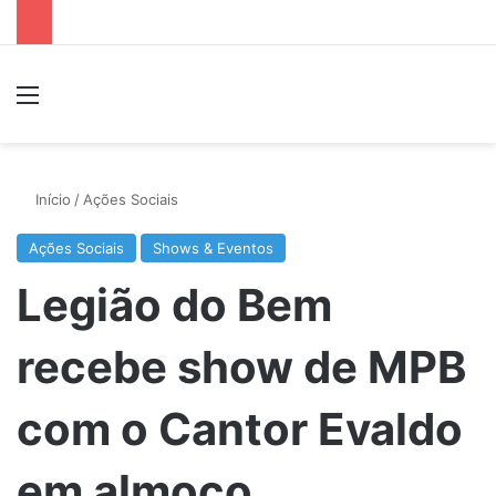
Menu
P
Início
/
Ações Sociais
Ações Sociais
Shows & Eventos
Legião do Bem
recebe show de MPB
com o Cantor Evaldo
em almoço