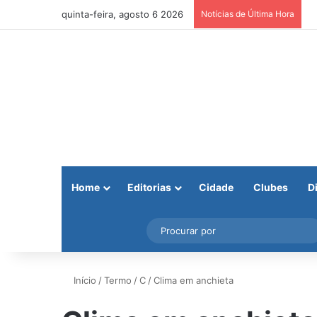
quinta-feira, agosto 6 2026
Notícias de Última Hora
Home
Editorias
Cidade
Clubes
D
Facebook
X
Instagram
Barra Lateral
Início
/
Termo
/
C
/
Clima em anchieta